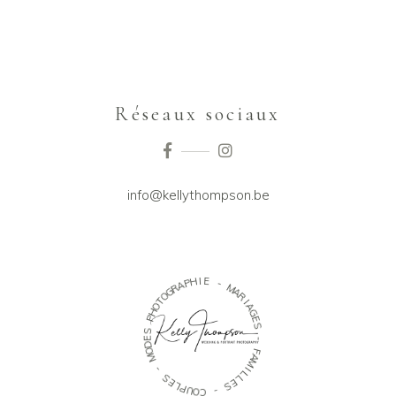
Réseaux sociaux
info@kellythompson.be
H
I
P
E
A
R
-
G
O
M
T
A
O
R
H
I
P
A
G
S
E
E
S
D
O
-
M
F
-
A
M
S
I
E
L
L
L
P
E
U
S
O
C
-